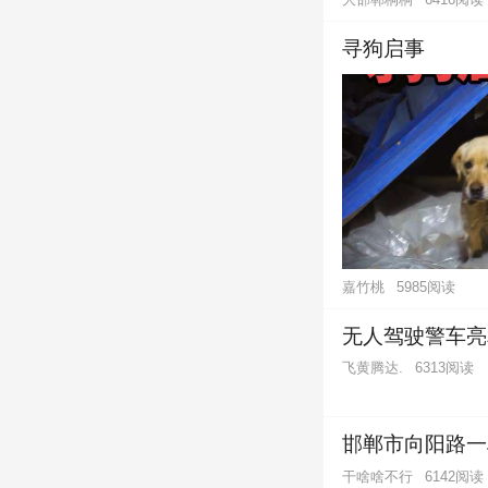
寻狗启事
嘉竹桃
5985阅读
无人驾驶警车亮
飞黄腾达.
6313阅读
邯郸市向阳路一
干啥啥不行
6142阅读