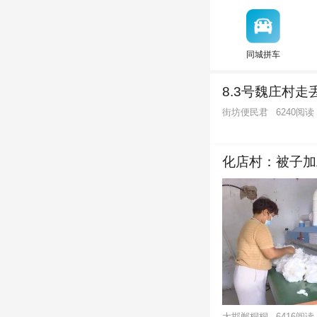
同城拼车
8.3号魏庄村走
街坊便民君
6240阅读
化店村：被子加
大邯郸桐桐
6416阅读