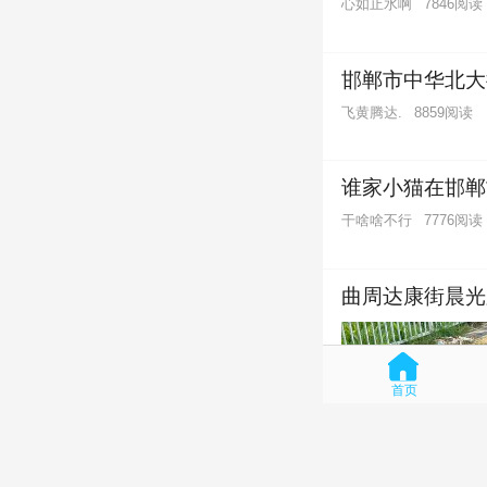
心如止水啊
7846阅读
邯郸市中华北大
飞黄腾达.
8859阅读
谁家小猫在邯郸
干啥啥不行
7776阅读
曲周达康街晨光
首页