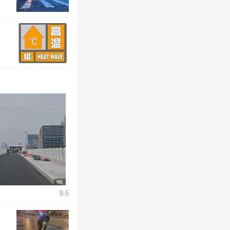
6图
8-5