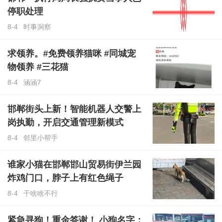
停职处理
8-4
时事洞察
求领养。#免费领养猫咪 #同城宠
物领养 #三花猫
8-4
涵涵7
邯郸街头上新！智能机器人交警上
岗执勤，开启交通管理新模式
8-4
邻里小帮手
谁家小猫在邯郸邯山贸易街伊兰园
炸鸡门口，脖子上有红色绳子
8-4
干啥啥不行
紧急寻狗！重金答谢！ 小狗名字：