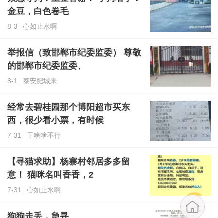
金豆，白色卷毛
8-3
心如止水啊
举报信（致邯郸市纪委监委） 尊敬
的邯郸市纪委监委、
8-1
泰安肥城来
经常去碧桂园那个博阳超市买东
西，很少看小票，有时候
7-31
干啥啥不行
【寻猫求助】杨寨村邻居多多留
意！ 猫咪名叫香香，2
7-31
心如止水啊
狗狗走丢，急寻