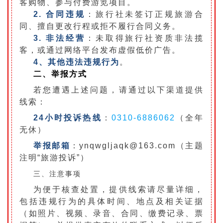
客购物、参与付费游览项目。
2.
合
同违规
：旅行社未签订正规旅游合
同、擅自更改行程或拒不履行合同义务。
3.
非
法经营
：未取得旅行社资质非法揽
客，或通过网络平台发布虚假低价广告。
4、
其
他违法违规行为
。
二、举报方式
若您遭遇上述问题，请通过以下渠道提供
线索：
24小时投诉热线
：
0310-6886062
（全年
无休）
举报邮箱
：ynqwgljaqk@163.com（主题
注明“旅游投诉”）
三、注意事项
为便于核查处置，提供线索请尽量详细，
包括违规行为的具体时间、地点及相关证据
（如照片、视频、录音、合同、缴费记录、票