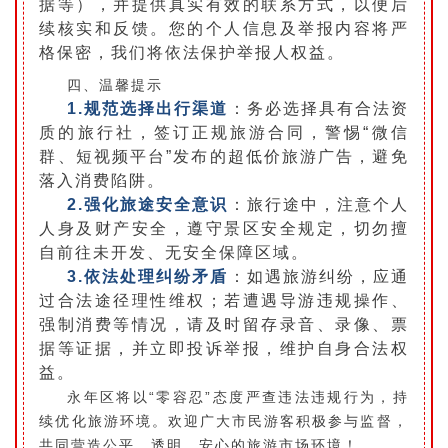
据等），并提供真实有效的联系方式，以便后
续核实和反馈。您的个人信息及举报内容将严
格保密，我们将依法保护举报人权益。
四、温馨提示
1.规范选择出行渠道
：务必选择具有合法资
质的旅行社，签订正规旅游合同，警惕“微信
群、短视频平台”发布的超低价旅游广告，避免
落入消费陷阱。
2.强化旅途安全意识
：旅行途中，注意个人
人身及财产安全，遵守景区安全规定，切勿擅
自前往未开发、无安全保障区域。
3.依法处理纠纷矛盾
：如遇旅游纠纷，应通
过合法途径理性维权；若遭遇导游违规操作、
强制消费等情况，请及时留存录音、录像、票
据等证据，并立即投诉举报，维护自身合法权
益。
永年区将以“零容忍”态度严查违法违规行为，持
续优化旅游环境。欢迎广大市民游客积极参与监督，
共同营造公平、透明、安心的旅游市场环境！