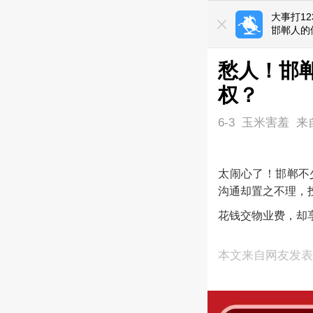
大事打1
邯郸人的
愁人！邯
权？
6-3
玉米害羞
来
太闹心了！邯郸不
沟通却置之不理，
花钱交物业费，却
本文来自网友发