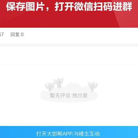
17
回复 0
打开
大邯郸APP
,与楼主互动