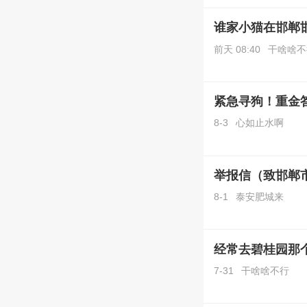
谁家小猫在邯郸
前天 08:40
干啥啥不
紧急寻狗！重金
8-3
心如止水啊
举报信（致邯郸
8-1
泰安肥城来
经常去碧桂园那
7-31
干啥啥不行