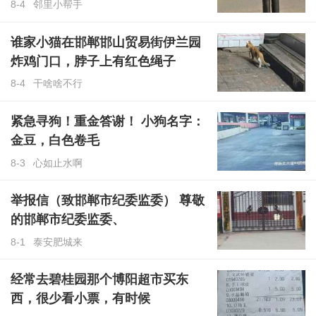
8-4
邻里小帮手
谁家小猫在邯郸邯山贸易街伊兰园
炸鸡门口，脖子上有红色绳子
8-4
干啥啥不行
紧急寻狗！重金答谢！ 小狗名字：
金豆，白色卷毛
8-3
心如止水啊
举报信（致邯郸市纪委监委） 尊敬
的邯郸市纪委监委、
8-1
泰安肥城来
经常去碧桂园那个博阳超市买东
西，很少看小票，有时候