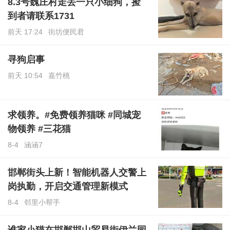
8.3号魏庄村走丢一只小细狗，捡
到者请联系1731
前天 17:24
街坊便民君
寻狗启事
前天 10:54
嘉竹桃
求领养。#免费领养猫咪 #同城宠
物领养 #三花猫
8-4
涵涵7
邯郸街头上新！智能机器人交警上
岗执勤，开启交通管理新模式
8-4
邻里小帮手
谁家小猫在邯郸邯山贸易街伊兰园